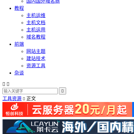
国内国外域名商
教程
主机运维
主机文档
主机运用
域名教程
前端
网站主题
建站技术
资源工具
杂谈



工具资源
正文
