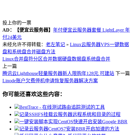
投上你的一票
AD：
【便宜云服务器】
年付便宜云服务器套餐 LightLayer 年
付24美元
未经允许不得转载：
老左笔记
»
Linux云服务器VPS一键数据
盘和系统盘合并磁盘方法
Linux合并盘符分区
合并数据硬盘
数据盘系统盘合并
上一篇
腾讯云Lighthouse轻量服务器新人限购年128元 可建站
下一篇
Linode账户欠费停机申请恢复服务器解决方案
你可能还喜欢这些内容：
BestTrace - 在线测试路由追踪测试的工具
记录SSHFS挂载云服务器远程系统和目录的过程
一键安装脚本实现CentOS快速开启安装Google BBR
记录云服务器CentOS7安装BBR开启加速的方法