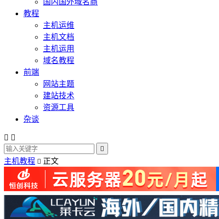
国内国外域名商
教程
主机运维
主机文档
主机运用
域名教程
前端
网站主题
建站技术
资源工具
杂谈



主机教程
正文
