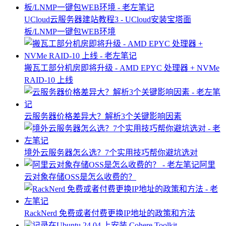
UCloud云服务器建站教程3 - UCloud安装宝塔面
板/LNMP一键包WEB环境
搬瓦工部分机房即将升级 - AMD EPYC 处理器 + NVMe
RAID-10 上线
云服务器价格差异大？解析3个关键影响因素
境外云服务器怎么选？7个实用技巧帮你避坑选对
阿里
云对象存储OSS是怎么收费的？
RackNerd 免费或者付费更换IP地址的政策和方法
记录在Ubuntu 24.04 上安装 Cohere Toolkit