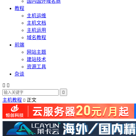
国内国外域名商
教程
主机运维
主机文档
主机运用
域名教程
前端
网站主题
建站技术
资源工具
杂谈



主机教程
正文
