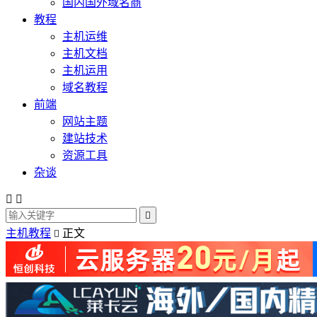
国内国外域名商
教程
主机运维
主机文档
主机运用
域名教程
前端
网站主题
建站技术
资源工具
杂谈



主机教程
正文
