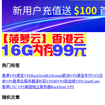
热门标签
香港VPS
便宜VPS
RackNerd
RAKsmart
欧洲VPS
便宜年付VPS
日
本VPS
香港云服务器
洛杉矶VPS
80VPS
新加坡VPS
CloudCone
香港CN2 VPS
美国独立服务器
RackNerd VPS
随机文章