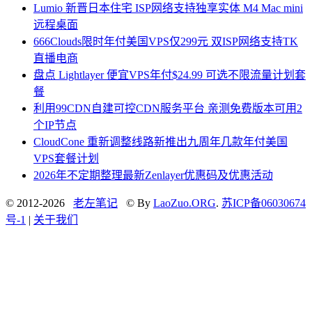
Lumio 新晋日本住宅 ISP网络支持独享实体 M4 Mac mini
远程桌面
666Clouds限时年付美国VPS仅299元 双ISP网络支持TK
直播电商
盘点 Lightlayer 便宜VPS年付$24.99 可选不限流量计划套
餐
利用99CDN自建可控CDN服务平台 亲测免费版本可用2
个IP节点
CloudCone 重新调整线路新推出九周年几款年付美国
VPS套餐计划
2026年不定期整理最新Zenlayer优惠码及优惠活动
© 2012-2026
老左笔记
© By
LaoZuo.ORG
.
苏ICP备06030674
号-1
|
关于我们