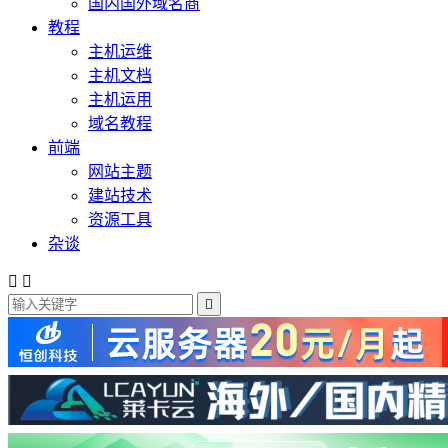
国内国外域名商
教程
主机运维
主机文档
主机运用
域名教程
前端
网站主题
建站技术
资源工具
杂谈


