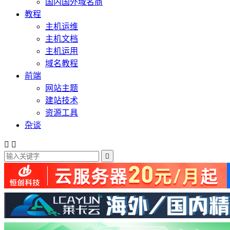
国内国外域名商
教程
主机运维
主机文档
主机运用
域名教程
前端
网站主题
建站技术
资源工具
杂谈


