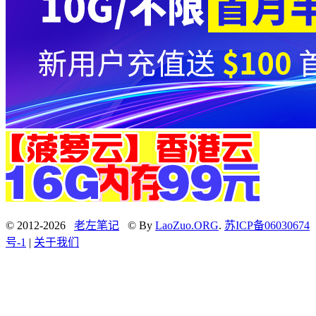
© 2012-2026
老左笔记
© By
LaoZuo.ORG
.
苏ICP备06030674
号-1
|
关于我们