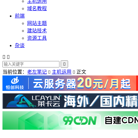
主机运用
域名教程
前端
网站主题
建站技术
资源工具
杂谈



当前位置：
老左笔记
主机运用
正文

