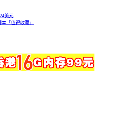
付24美元
脚本「值得收藏」