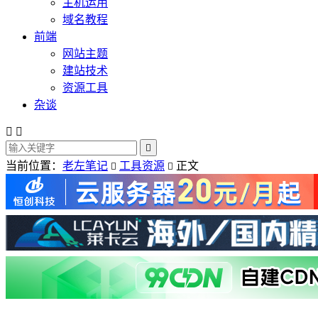
主机运用
域名教程
前端
网站主题
建站技术
资源工具
杂谈



当前位置：
老左笔记
工具资源
正文

