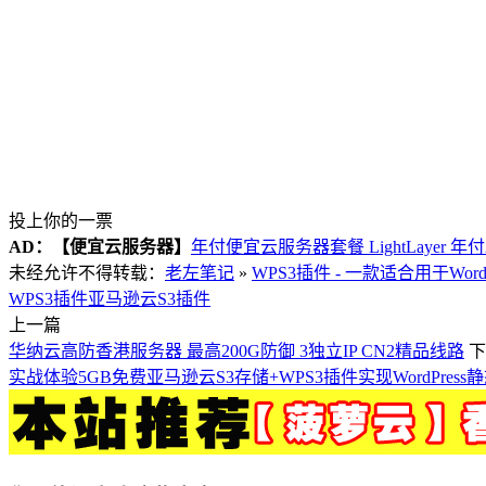
投上你的一票
AD：
【便宜云服务器】
年付便宜云服务器套餐 LightLayer 年
未经允许不得转载：
老左笔记
»
WPS3插件 - 一款适合用于Wor
WPS3插件
亚马逊云S3插件
上一篇
华纳云高防香港服务器 最高200G防御 3独立IP CN2精品线路
下
实战体验5GB免费亚马逊云S3存储+WPS3插件实现WordPress