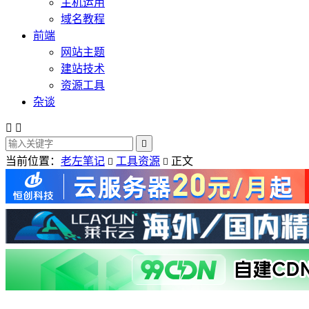
主机运用
域名教程
前端
网站主题
建站技术
资源工具
杂谈



当前位置：
老左笔记
工具资源
正文

