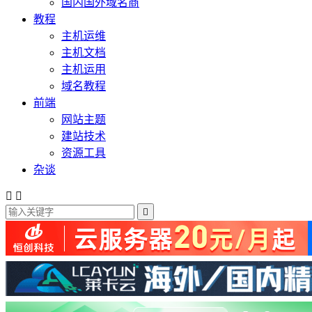
国内国外域名商
教程
主机运维
主机文档
主机运用
域名教程
前端
网站主题
建站技术
资源工具
杂谈


