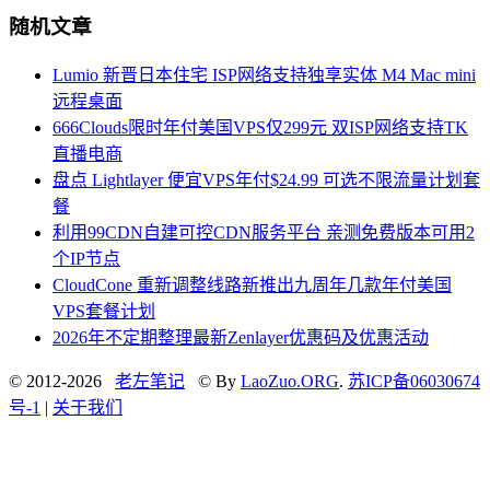
随机文章
Lumio 新晋日本住宅 ISP网络支持独享实体 M4 Mac mini
远程桌面
666Clouds限时年付美国VPS仅299元 双ISP网络支持TK
直播电商
盘点 Lightlayer 便宜VPS年付$24.99 可选不限流量计划套
餐
利用99CDN自建可控CDN服务平台 亲测免费版本可用2
个IP节点
CloudCone 重新调整线路新推出九周年几款年付美国
VPS套餐计划
2026年不定期整理最新Zenlayer优惠码及优惠活动
© 2012-2026
老左笔记
© By
LaoZuo.ORG
.
苏ICP备06030674
号-1
|
关于我们