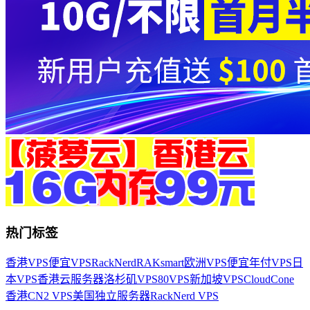
热门标签
香港VPS
便宜VPS
RackNerd
RAKsmart
欧洲VPS
便宜年付VPS
日
本VPS
香港云服务器
洛杉矶VPS
80VPS
新加坡VPS
CloudCone
香港CN2 VPS
美国独立服务器
RackNerd VPS