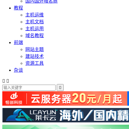
国内国外域名商
教程
主机运维
主机文档
主机运用
域名教程
前端
网站主题
建站技术
资源工具
杂谈


