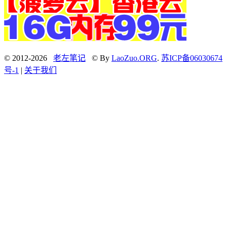
© 2012-2026
老左笔记
© By
LaoZuo.ORG
.
苏ICP备06030674
号-1
|
关于我们