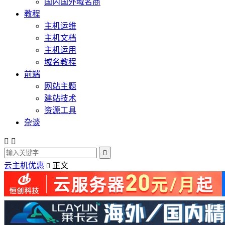
国内国外域名商
教程
主机运维
主机文档
主机运用
域名教程
前端
网站主题
建站技术
资源工具
杂谈



云主机优惠
正文
