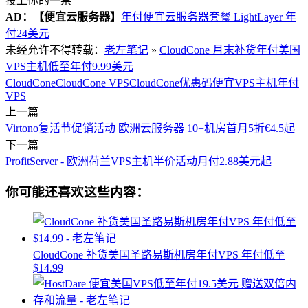
投上你的一票
AD：
【便宜云服务器】
年付便宜云服务器套餐 LightLayer 年
付24美元
未经允许不得转载：
老左笔记
»
CloudCone 月末补货年付美国
VPS主机低至年付9.99美元
CloudCone
CloudCone VPS
CloudCone优惠码
便宜VPS主机
年付
VPS
上一篇
Virtono复活节促销活动 欧洲云服务器 10+机房首月5折€4.5起
下一篇
ProfitServer - 欧洲荷兰VPS主机半价活动月付2.88美元起
你可能还喜欢这些内容：
CloudCone 补货美国圣路易斯机房年付VPS 年付低至
$14.99