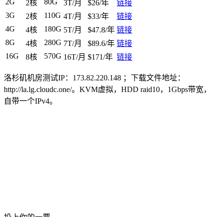
2G
80G
2核
3T/月
$26/年
链接
3G
110G
2核
4T/月
$33/年
链接
4G
180G
4核
5T/月
$47.8/年
链接
8G
280G
4核
7T/月
$89.6/年
链接
16G
570G
8核
16T/月
$171/年
链接
洛杉矶机房测试IP：173.82.220.148 ；下载文件地址：
http://la.lg.cloudc.one/。KVM虚拟，HDD raid10，1Gbps带宽，
自带一个IPv4。