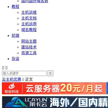
国内国外域名商
教程
主机运维
主机文档
主机运用
域名教程
前端
网站主题
建站技术
资源工具
杂谈



云主机优惠
正文
