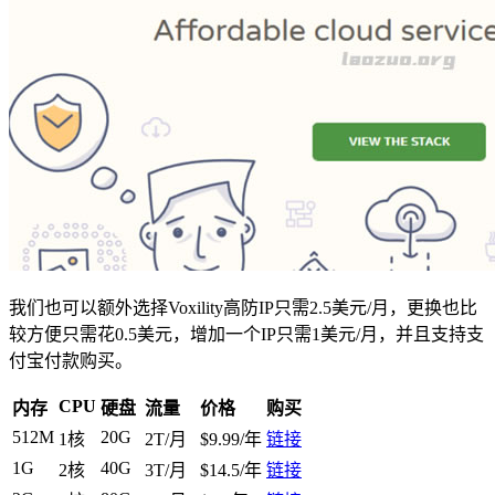
我们也可以额外选择Voxility高防IP只需2.5美元/月，更换也比
较方便只需花0.5美元，增加一个IP只需1美元/月，并且支持支
付宝付款购买。
CPU
内存
硬盘
流量
价格
购买
512M
20G
1核
2T/月
$9.99/年
链接
1G
40G
2核
3T/月
$14.5/年
链接