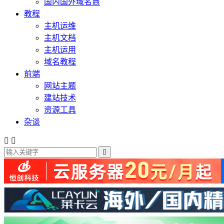
国内国外域名商
教程
主机运维
主机文档
主机运用
域名教程
前端
网站主题
建站技术
资源工具
杂谈


