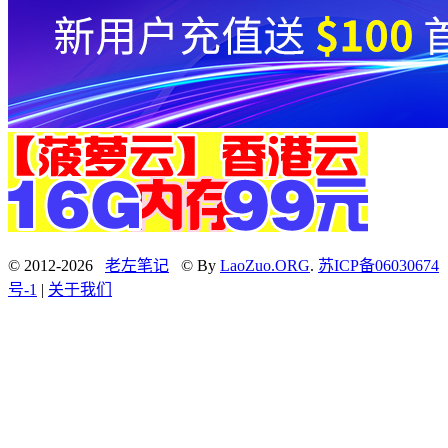
© 2012-2026
老左笔记
© By
LaoZuo.ORG
.
苏ICP备06030674
号-1
|
关于我们