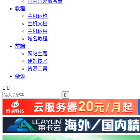
国内国外域名商
教程
主机运维
主机文档
主机运用
域名教程
前端
网站主题
建站技术
资源工具
杂谈


