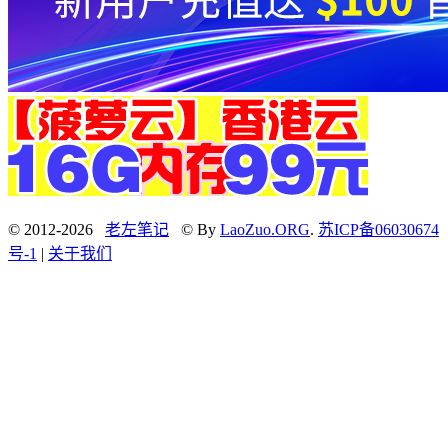
© 2012-2026
老左笔记
© By
LaoZuo.ORG
.
苏ICP备06030674
号-1
|
关于我们