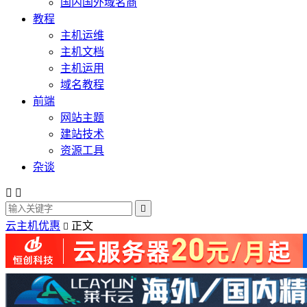
国内国外域名商
教程
主机运维
主机文档
主机运用
域名教程
前端
网站主题
建站技术
资源工具
杂谈



云主机优惠
正文
