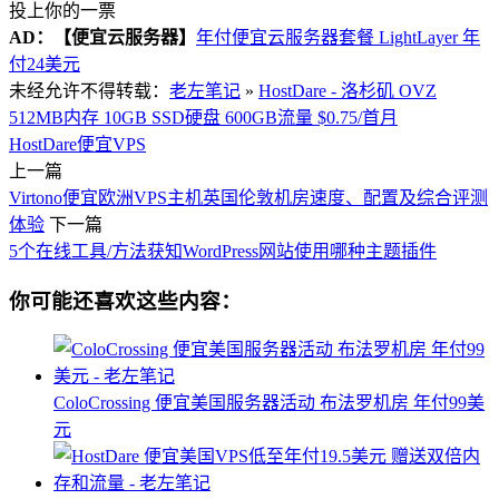
投上你的一票
AD：
【便宜云服务器】
年付便宜云服务器套餐 LightLayer 年
付24美元
未经允许不得转载：
老左笔记
»
HostDare - 洛杉矶 OVZ
512MB内存 10GB SSD硬盘 600GB流量 $0.75/首月
HostDare
便宜VPS
上一篇
Virtono便宜欧洲VPS主机英国伦敦机房速度、配置及综合评测
体验
下一篇
5个在线工具/方法获知WordPress网站使用哪种主题插件
你可能还喜欢这些内容：
ColoCrossing 便宜美国服务器活动 布法罗机房 年付99美
元