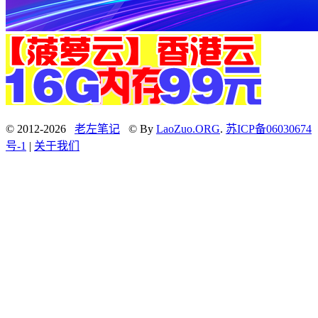
© 2012-2026
老左笔记
© By
LaoZuo.ORG
.
苏ICP备06030674
号-1
|
关于我们