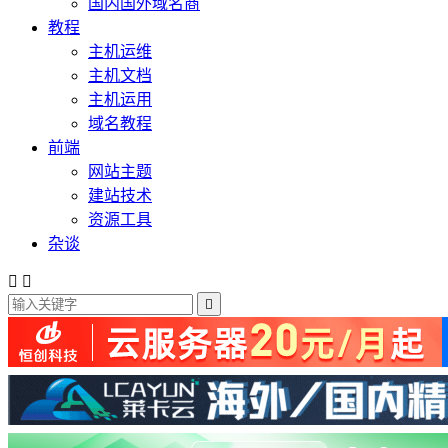
国内国外域名商
教程
主机运维
主机文档
主机运用
域名教程
前端
网站主题
建站技术
资源工具
杂谈


