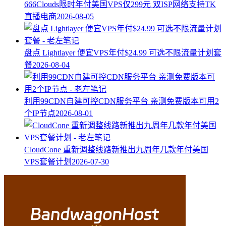
666Clouds限时年付美国VPS仅299元 双ISP网络支持TK
直播电商
2026-08-05
盘点 Lightlayer 便宜VPS年付$24.99 可选不限流量计划套
餐
2026-08-04
利用99CDN自建可控CDN服务平台 亲测免费版本可用2
个IP节点
2026-08-01
CloudCone 重新调整线路新推出九周年几款年付美国
VPS套餐计划
2026-07-30