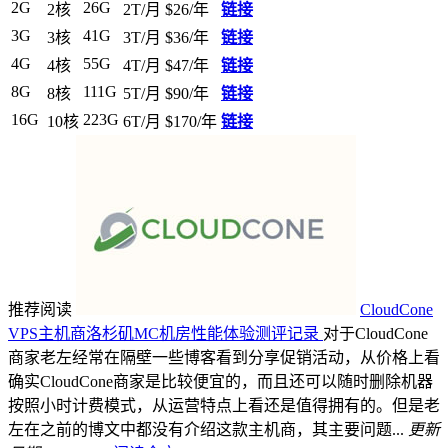
2G
26G
2核
2T/月
$26/年
链接
3G
41G
3核
3T/月
$36/年
链接
4G
55G
4核
4T/月
$47/年
链接
8G
111G
8核
5T/月
$90/年
链接
16G
223G
10核
6T/月
$170/年
链接
推荐阅读
CloudCone
VPS主机商洛杉矶MC机房性能体验测评记录
对于CloudCone
商家老左经常在隔壁一些博客看到分享促销活动，从价格上看
确实CloudCone商家是比较便宜的，而且还可以随时删除机器
按照小时计费模式，从运营特点上看还是值得拥有的。但是老
左在之前的博文中都没有介绍这款主机商，其主要问题...
更新