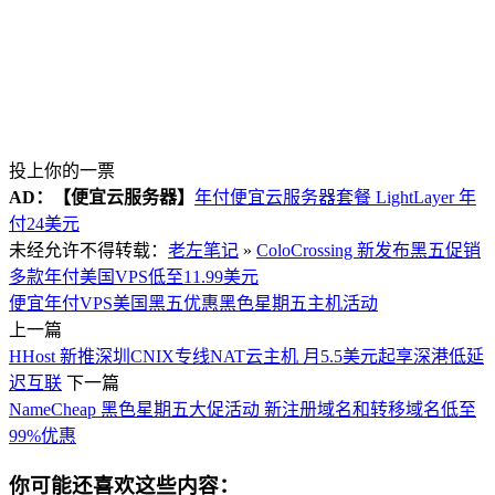
投上你的一票
AD：
【便宜云服务器】
年付便宜云服务器套餐 LightLayer 年
付24美元
未经允许不得转载：
老左笔记
»
ColoCrossing 新发布黑五促销
多款年付美国VPS低至11.99美元
便宜年付VPS
美国黑五优惠
黑色星期五主机活动
上一篇
HHost 新推深圳CNIX专线NAT云主机 月5.5美元起享深港低延
迟互联
下一篇
NameCheap 黑色星期五大促活动 新注册域名和转移域名低至
99%优惠
你可能还喜欢这些内容：