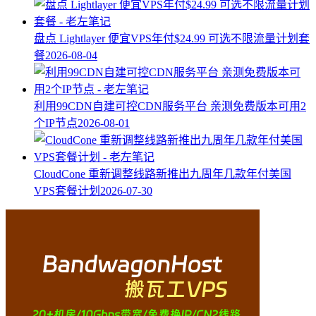
盘点 Lightlayer 便宜VPS年付$24.99 可选不限流量计划套
餐
2026-08-04
利用99CDN自建可控CDN服务平台 亲测免费版本可用2
个IP节点
2026-08-01
CloudCone 重新调整线路新推出九周年几款年付美国
VPS套餐计划
2026-07-30