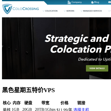
黑色星期五特价VPS
核心
内存
硬盘
带宽
价格
链接
1GB
20GB
20TB/1Gbps
单核
$11.99/年
选择主机