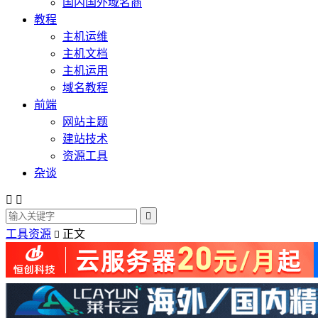
国内国外域名商
教程
主机运维
主机文档
主机运用
域名教程
前端
网站主题
建站技术
资源工具
杂谈



工具资源
正文
