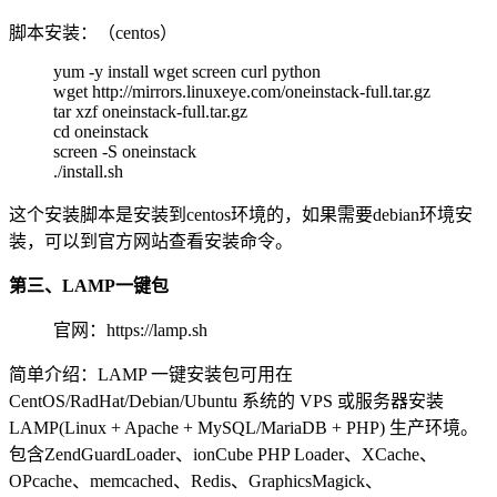
脚本安装：（centos）
yum -y install wget screen curl python
wget http://mirrors.linuxeye.com/oneinstack-full.tar.gz
tar xzf oneinstack-full.tar.gz
cd oneinstack
screen -S oneinstack
./install.sh
这个安装脚本是安装到centos环境的，如果需要debian环境安
装，可以到官方网站查看安装命令。
第三、LAMP一键包
官网：https://lamp.sh
简单介绍：LAMP 一键安装包可用在
CentOS/RadHat/Debian/Ubuntu 系统的 VPS 或服务器安装
LAMP(Linux + Apache + MySQL/MariaDB + PHP) 生产环境。
包含ZendGuardLoader、ionCube PHP Loader、XCache、
OPcache、memcached、Redis、GraphicsMagick、