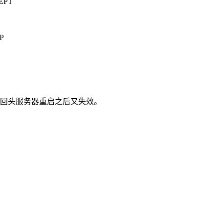
CEPT
OP
效，要不回头服务器重启之后又失效。