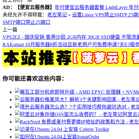
AD：
【便宜云服务器】
年付便宜云服务器套餐 LightLayer 年
未经允许不得转载：
老左笔记
»
设置Linux VPS禁止SMTP 
SMTP端口
禁止25端口
上一篇
VPS2EZ - 国庆促销 香港沙田 2GB内存 30GB SSD硬盘 不限流量
RAKsmart 10月服务器8折活动且新老用户可免费申请7天E3服
你可能还喜欢这些内容：
阿里云
记录在Ubuntu 24.04 上安装 Cohere Toolkit
如何在Ubuntu 24.04上安装SonarQube