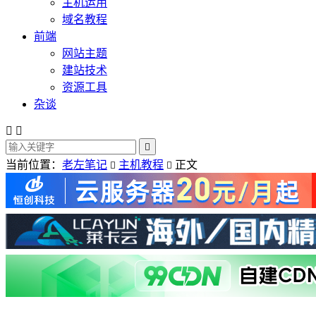
主机运用
域名教程
前端
网站主题
建站技术
资源工具
杂谈



当前位置：
老左笔记
主机教程
正文

