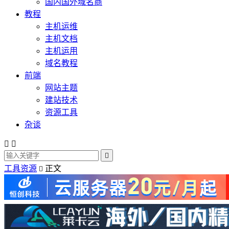
国内国外域名商
教程
主机运维
主机文档
主机运用
域名教程
前端
网站主题
建站技术
资源工具
杂谈



工具资源
正文
