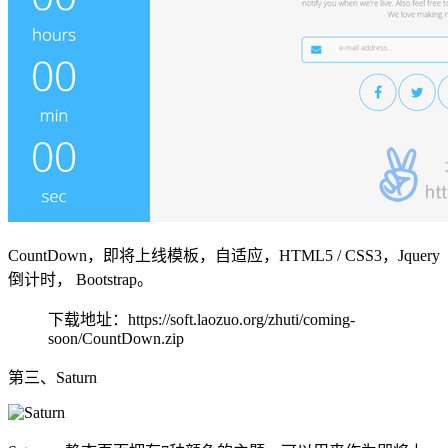
CountDown，即将上线模板，自适应，HTML5 / CSS3，Jquery
倒计时， Bootstrap。
下载地址：https://soft.laozuo.org/zhuti/coming-
soon/CountDown.zip
第三、Saturn