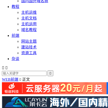
国内国外域名商
教程
主机运维
主机文档
主机运用
域名教程
前端
网站主题
建站技术
资源工具
杂谈



WEB前端
正文
