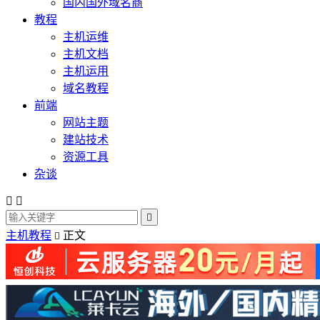
国内国外域名商
教程
主机运维
主机文档
主机运用
域名教程
前端
网站主题
建站技术
资源工具
杂谈



主机教程
正文
