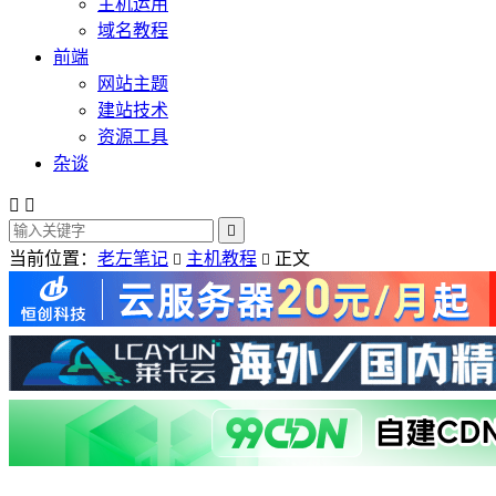
主机运用
域名教程
前端
网站主题
建站技术
资源工具
杂谈



当前位置：
老左笔记
主机教程
正文

