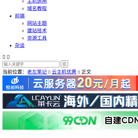
主机运用
域名教程
前端
网站主题
建站技术
资源工具
杂谈



当前位置：
老左笔记
云主机优惠
正文

