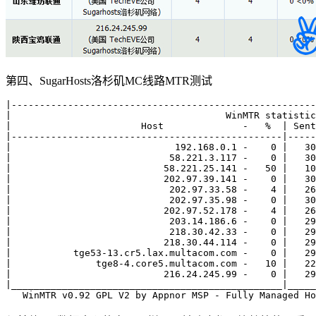
第四、SugarHosts洛杉矶MC线路MTR测试
|------------------------------------------------------
|                                      WinMTR statistic
|                       Host              -   %  | Sent
|------------------------------------------------|-----
|                             192.168.0.1 -    0 |   30
|                            58.221.3.117 -    0 |   30
|                           58.221.25.141 -   50 |   10
|                           202.97.39.141 -    0 |   30
|                            202.97.33.58 -    4 |   26
|                            202.97.35.98 -    0 |   30
|                           202.97.52.178 -    4 |   26
|                            203.14.186.6 -    0 |   29
|                            218.30.42.33 -    0 |   29
|                           218.30.44.114 -    0 |   29
|           tge53-13.cr5.lax.multacom.com -    0 |   29
|               tge8-4.core5.multacom.com -   10 |   22
|                           216.24.245.99 -    0 |   29
|________________________________________________|_____