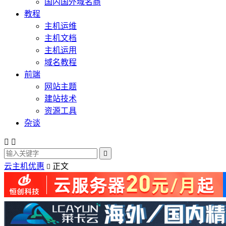
国内国外域名商
教程
主机运维
主机文档
主机运用
域名教程
前端
网站主题
建站技术
资源工具
杂谈



云主机优惠
正文
