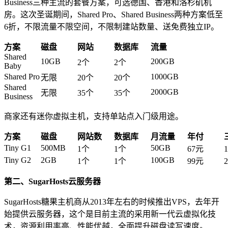
Business三种主流的套餐方案，可选德国、香港和洛杉矶机
房。这次圣诞期间，Shared Pro、Shared Business两种方案低至
6折，不限流量不限空间，不限制建站数量、送免费独立IP。
方案
磁盘
网站
数据库
流量
Shared
10GB
200GB
2个
2个
Baby
Shared Pro
1000GB
无限
20个
20个
Shared
2000GB
无限
35个
35个
Business
商家还有迷你虚拟主机，支持单站点入门级用途。
方案
磁盘
网站数
数据库
月流量
年付
Tiny G1
500MB
50GB
1个
1个
67元
Tiny G2
2GB
100GB
1个
1个
99元
第二、SugarHosts云服务器
SugarHosts糖果主机商从2013年左右的时候推出VPS，去年开
始提供云服务器，这个是目前主流的采用新一代云虚拟化技
术，资源利用率高、性能优越，全面提升磁盘读写速度。