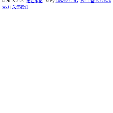
© 2012-2026
老左笔记
© By
LaoZuo.ORG
.
苏ICP备06030674
号-1
|
关于我们