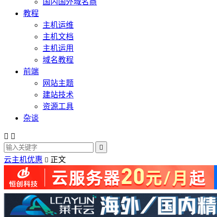
国内国外域名商
教程
主机运维
主机文档
主机运用
域名教程
前端
网站主题
建站技术
资源工具
杂谈



云主机优惠
正文
