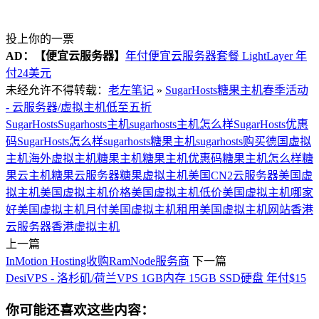
投上你的一票
AD：
【便宜云服务器】
年付便宜云服务器套餐 LightLayer 年
付24美元
未经允许不得转载：
老左笔记
»
SugarHosts糖果主机春季活动
- 云服务器/虚拟主机低至五折
SugarHosts
Sugarhosts主机
sugarhosts主机怎么样
SugarHosts优惠
码
SugarHosts怎么样
sugarhosts糖果主机
sugarhosts购买
德国虚拟
主机
海外虚拟主机
糖果主机
糖果主机优惠码
糖果主机怎么样
糖
果云主机
糖果云服务器
糖果虚拟主机
美国CN2云服务器
美国虚
拟主机
美国虚拟主机价格
美国虚拟主机低价
美国虚拟主机哪家
好
美国虚拟主机月付
美国虚拟主机租用
美国虚拟主机网站
香港
云服务器
香港虚拟主机
上一篇
InMotion Hosting收购RamNode服务商
下一篇
DesiVPS - 洛杉矶/荷兰VPS 1GB内存 15GB SSD硬盘 年付$15
你可能还喜欢这些内容：