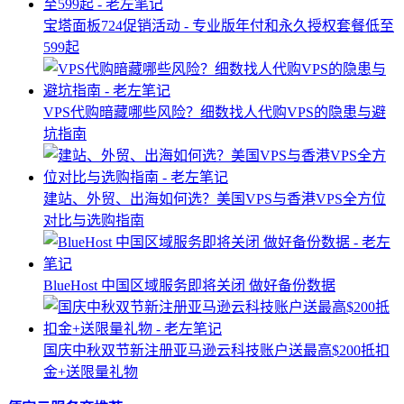
宝塔面板724促销活动 - 专业版年付和永久授权套餐低至
599起
VPS代购暗藏哪些风险？细数找人代购VPS的隐患与避
坑指南
建站、外贸、出海如何选？美国VPS与香港VPS全方位
对比与选购指南
BlueHost 中国区域服务即将关闭 做好备份数据
国庆中秋双节新注册亚马逊云科技账户送最高$200抵扣
金+送限量礼物