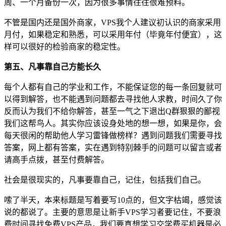
周、一个月备份一次，因为很多事情往往很难预料。
不管是国内还是国外商家，VPS我个人建议初认识的商家采用
月付，如果稳定和熟悉，可以采用年付（毕竟年付便宜），这
样可以很好的检验商家的稳定性。
第五、凡事靠自己方能长久
每个人都有自己的学业和工作，不能保证您的每一条回复就可
以得到解答，也不能遇到问题都去寻找他人求教，时间久了你
反而认为我们不给你解答，甚至一气之下退出Q群狠狠的鄙视
我们这帮鸟人。其实你应该设身处地的想一想，如果是你，会
每天很闲的帮助他人学习雷锋做榜样？遇到问题我们需要寻找
答案，网上都有答案，实在遇到特别棘手的问题可以留言或者
请高手点拨，甚至付费解答。
社会是很现实的，凡事要靠自己，记住，包括我们自己。
嗦了半天，本来标题是写着要写10点的，但文字枯竭，感觉该
说的都说了。主要的意思是让新手VPS学习者要记住，不要浪
费时间寻找免费VPS产品，我们要真想学习交学费买机器是必