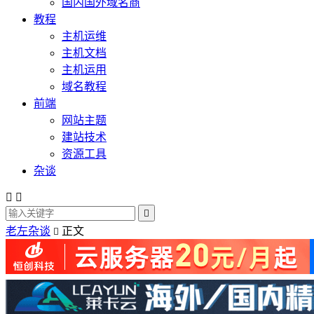
国内国外域名商
教程
主机运维
主机文档
主机运用
域名教程
前端
网站主题
建站技术
资源工具
杂谈



老左杂谈
正文
