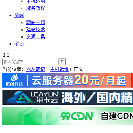
主机运用
域名教程
前端
网站主题
建站技术
资源工具
杂谈



当前位置：
老左笔记
主机运维
正文

