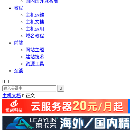
国内国外域名商
教程
主机运维
主机文档
主机运用
域名教程
前端
网站主题
建站技术
资源工具
杂谈



主机文档
正文
