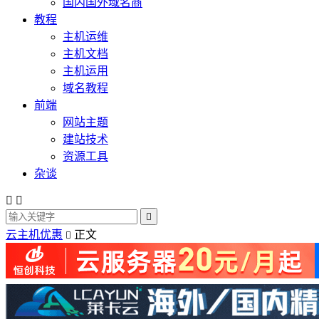
国内国外域名商
教程
主机运维
主机文档
主机运用
域名教程
前端
网站主题
建站技术
资源工具
杂谈



云主机优惠
正文
