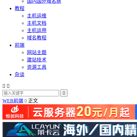
国内国外域名商
教程
主机运维
主机文档
主机运用
域名教程
前端
网站主题
建站技术
资源工具
杂谈



WEB前端
正文
