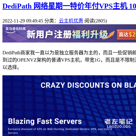
DediPath 网络星期一特价年付VPS主机 
2022-11-29 09:49:45
分类：
云主机优惠
阅读(2805)
DediPath商家我一直以为是独立服务器为主的，而且一
到过的OPENVZ架构的普通VPS主机，带宽1G，而且是不
以选择。