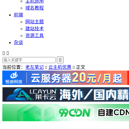
主机运用
域名教程
前端
网站主题
建站技术
资源工具
杂谈



当前位置：
老左笔记
云主机优惠
正文

