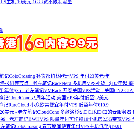
付VPS主机 10美元 1G带宽不限制流量
动
ColoCrossing 补货都柏林欧洲VPS 年付23美元/年
RackNerd 多机房VPS补货 - $10
VMRack 开春美国VPS活动 - 美国CN2 G
CloudCone 八周年活动 美国VPS年付低至22美元
RareCloud 小众欧美便宜年付VPS 低至年付€10.9
CloudCone 多款洛杉矶DC1和DC2的云服务器
BWHVPS 限量年付可切换18个机房2.5G带宽VPS 
ColoCrossing 春节期间便宜年付VPS主机低至$19.91