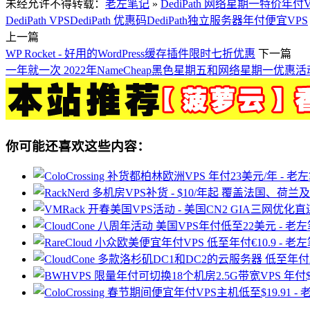
未经允许不得转载：
老左笔记
»
DediPath 网络星期一特价年
DediPath VPS
DediPath 优惠码
DediPath独立服务器
年付便宜VPS
上一篇
WP Rocket - 好用的WordPress缓存插件限时七折优惠
下一篇
一年就一次 2022年NameCheap黑色星期五和网络星期一优惠活
你可能还喜欢这些内容：