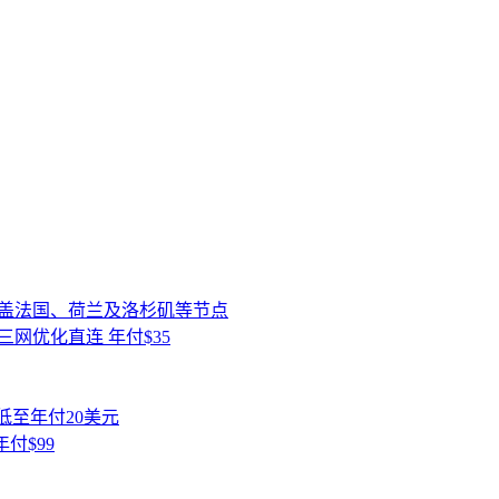
/年起 覆盖法国、荷兰及洛杉矶等节点
IA三网优化直连 年付$35
 低至年付20美元
年付$99