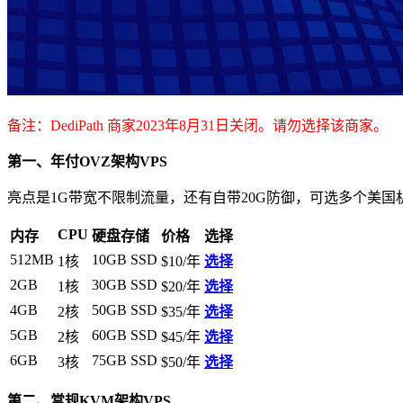
备注：DediPath 商家2023年8月31日关闭。请勿选择该商家。
第一、年付OVZ架构VPS
亮点是1G带宽不限制流量，还有自带20G防御，可选多个美国
CPU
内存
硬盘存储
价格
选择
512MB
10GB SSD
1核
$10/年
选择
2GB
30GB SSD
1核
$20/年
选择
4GB
50GB SSD
2核
$35/年
选择
5GB
60GB SSD
2核
$45/年
选择
6GB
75GB SSD
3核
$50/年
选择
第二、常规KVM架构VPS