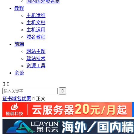
国内国外域名商
教程
主机运维
主机文档
主机运用
域名教程
前端
网站主题
建站技术
资源工具
杂谈



证书域名优惠
正文
