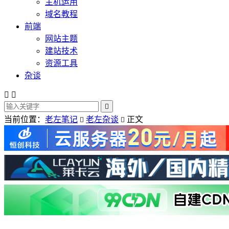
主机运用
域名教程
前端
网站主题
建站技术
资源工具
杂谈



当前位置：
老左笔记
老左杂谈
正文

