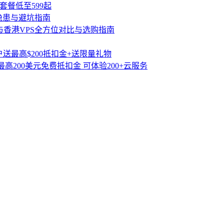
套餐低至599起
隐患与避坑指南
与香港VPS全方位对比与选购指南
送最高$200抵扣金+送限量礼物
高200美元免费抵扣金 可体验200+云服务