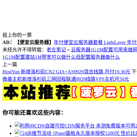
投上你的一票
AD：
【便宜云服务器】
年付便宜云服务器套餐 LightLayer 年
未经允许不得转载：
老左笔记
»
云服务器1G1M配置可用来做
1G1M配置建站
1M带宽可以做什么
低配置服务器做什么
上一篇
HostYun 新增洛杉矶CN2 GIA+AS9929混合线路 月付19.36元
下
微基主机新增洛杉矶三网回程联通9929线路VPS主机月50元
你可能还喜欢这些内容：