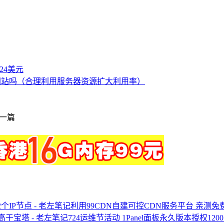
付24美元
网站吗（合理利用服务器资源扩大利用率）
一篇
利用99CDN自建可控CDN服务平台 亲测免
724运维节活动 1Panel面板永久版本授权12