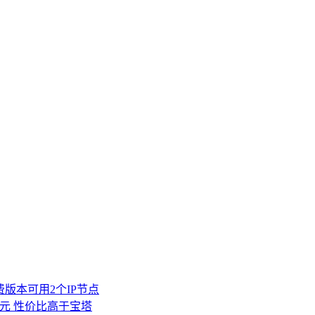
费版本可用2个IP节点
00元 性价比高于宝塔