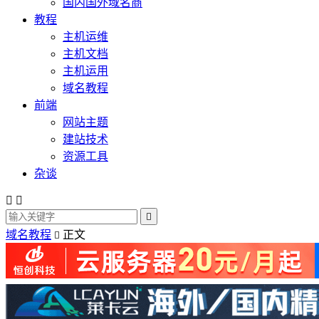
国内国外域名商
教程
主机运维
主机文档
主机运用
域名教程
前端
网站主题
建站技术
资源工具
杂谈



域名教程
正文
