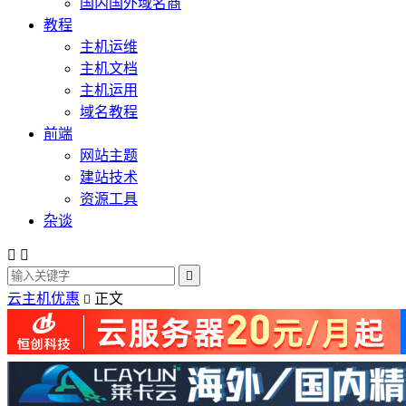
国内国外域名商
教程
主机运维
主机文档
主机运用
域名教程
前端
网站主题
建站技术
资源工具
杂谈



云主机优惠
正文
