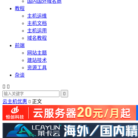
国内国外域名商
教程
主机运维
主机文档
主机运用
域名教程
前端
网站主题
建站技术
资源工具
杂谈



云主机优惠
正文
