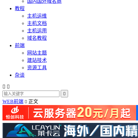
国内国外域名商
教程
主机运维
主机文档
主机运用
域名教程
前端
网站主题
建站技术
资源工具
杂谈



WEB前端
正文
