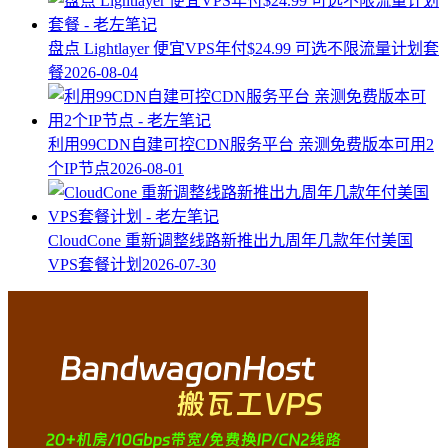
盘点 Lightlayer 便宜VPS年付$24.99 可选不限流量计划套
餐
2026-08-04
利用99CDN自建可控CDN服务平台 亲测免费版本可用2
个IP节点
2026-08-01
CloudCone 重新调整线路新推出九周年几款年付美国
VPS套餐计划
2026-07-30