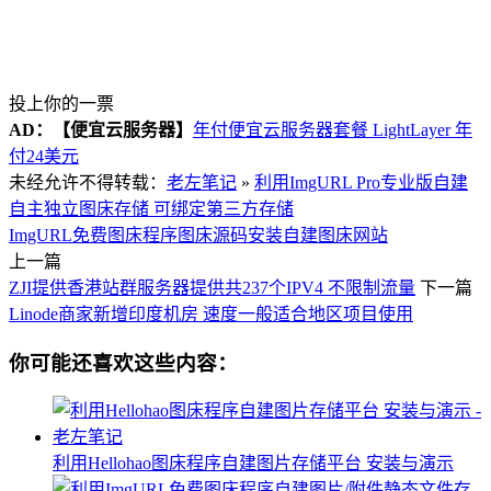
投上你的一票
AD：
【便宜云服务器】
年付便宜云服务器套餐 LightLayer 年
付24美元
未经允许不得转载：
老左笔记
»
利用ImgURL Pro专业版自建
自主独立图床存储 可绑定第三方存储
ImgURL
免费图床程序
图床源码安装
自建图床网站
上一篇
ZJI提供香港站群服务器提供共237个IPV4 不限制流量
下一篇
Linode商家新增印度机房 速度一般适合地区项目使用
你可能还喜欢这些内容：
利用Hellohao图床程序自建图片存储平台 安装与演示