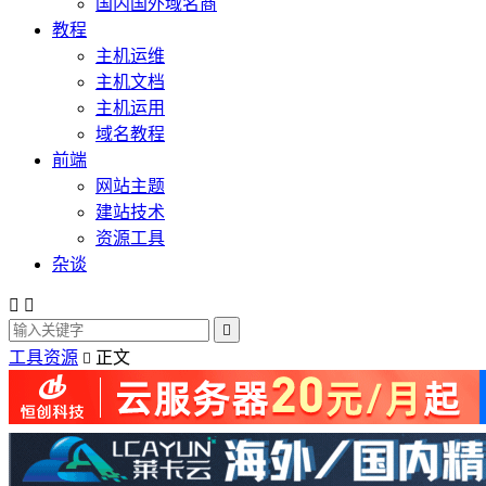
国内国外域名商
教程
主机运维
主机文档
主机运用
域名教程
前端
网站主题
建站技术
资源工具
杂谈



工具资源
正文
