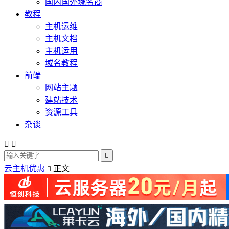
国内国外域名商
教程
主机运维
主机文档
主机运用
域名教程
前端
网站主题
建站技术
资源工具
杂谈



云主机优惠
正文
