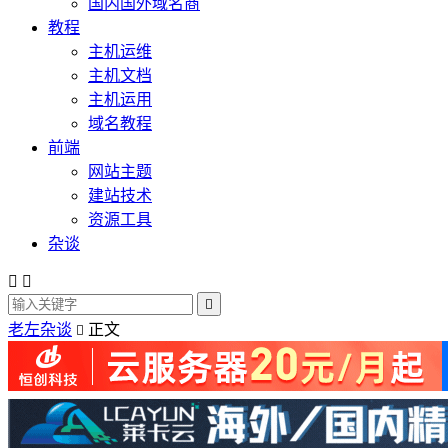
国内国外域名商
教程
主机运维
主机文档
主机运用
域名教程
前端
网站主题
建站技术
资源工具
杂谈



老左杂谈
正文
