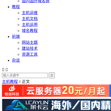
国内国外域名商
教程
主机运维
主机文档
主机运用
域名教程
前端
网站主题
建站技术
资源工具
杂谈



主机教程
正文
