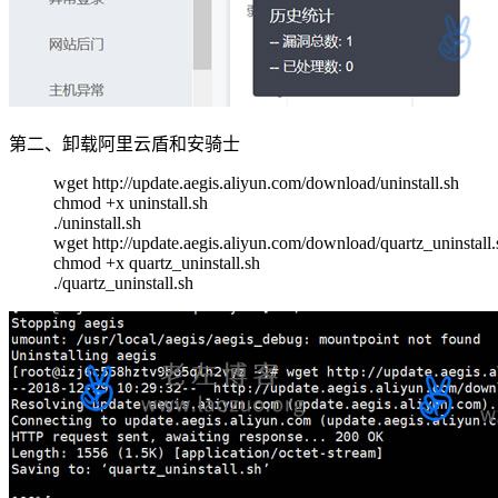
第二、卸载阿里云盾和安骑士
wget http://update.aegis.aliyun.com/download/uninstall.sh
chmod +x uninstall.sh
./uninstall.sh
wget http://update.aegis.aliyun.com/download/quartz_uninstall.
chmod +x quartz_uninstall.sh
./quartz_uninstall.sh