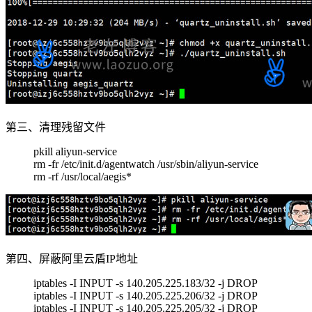
第三、清理残留文件
pkill aliyun-service
rm -fr /etc/init.d/agentwatch /usr/sbin/aliyun-service
rm -rf /usr/local/aegis*
第四、屏蔽阿里云盾IP地址
iptables -I INPUT -s 140.205.225.183/32 -j DROP
iptables -I INPUT -s 140.205.225.206/32 -j DROP
iptables -I INPUT -s 140.205.225.205/32 -j DROP