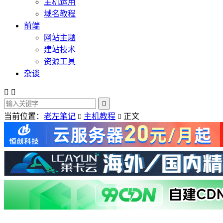
主机运用
域名教程
前端
网站主题
建站技术
资源工具
杂谈



当前位置：
老左笔记
主机教程
正文

