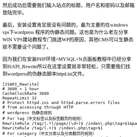
然后成功后需要我们输入站点的标题，用户名和密码以及邮箱
登陆完毕。
最后，安装设置肯定是没有问题的，最为主要的在windows
vps下wordpress 程序的伪静态问题。这也是为什么老左分享
WIN VPS建站教程专门挑选WP的原因，其他CMS可以生静态
就不需要设个问题了。
因为我们在安装PHP环境+MYSQL+N点面板教程中已经分享
到ISAPI_Rewrite所以在这里设置就非常轻松，只需要我们找
到wordpress的伪静态脚本httpd.ini文件。
[ISAPI_Rewrite]

# 3600 = 1 hour

CacheClockRate 3600

RepeatLimit 32

# Protect httpd.ini and httpd.parse.errors files

# from accessing through HTTP

# wordpress 伪静态规则

# For tag（中文标签以及标签翻页的规则）

RewriteRule /tag/(.*)/page/(\d+)$ /index\.php\tag=$1&pa
RewriteRule /tag/(.+)$ /index\.php\tag=$1

# For category（中文分类以及分类翻页的规则）
