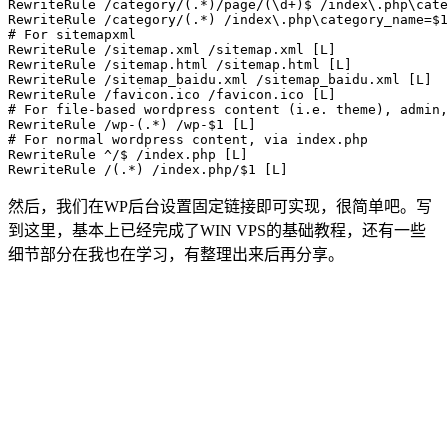
RewriteRule /category/(.*)/page/(\d+)$ /index\.php\cate
RewriteRule /category/(.*) /index\.php\category_name=$1

# For sitemapxml

RewriteRule /sitemap.xml /sitemap.xml [L]

RewriteRule /sitemap.html /sitemap.html [L]

RewriteRule /sitemap_baidu.xml /sitemap_baidu.xml [L]

RewriteRule /favicon.ico /favicon.ico [L]

# For file-based wordpress content (i.e. theme), admin,
RewriteRule /wp-(.*) /wp-$1 [L]

# For normal wordpress content, via index.php

RewriteRule ^/$ /index.php [L]

RewriteRule /(.*) /index.php/$1 [L]
然后，我们在WP后台设置固定链接即可实现，很简单吧。写
到这里，基本上已经完成了WIN VPS的基础教程，还有一些
细节部分在我也在学习，有整理出来后再分享。