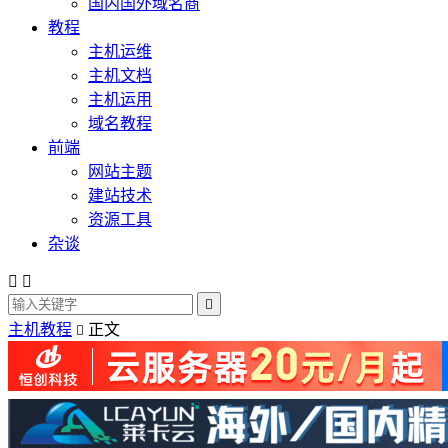
国内国外域名商
教程
主机运维
主机文档
主机运用
域名教程
前端
网站主题
建站技术
资源工具
杂谈



主机教程
正文
