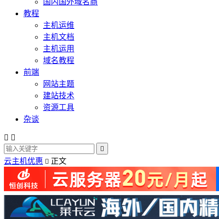
国内国外域名商
教程
主机运维
主机文档
主机运用
域名教程
前端
网站主题
建站技术
资源工具
杂谈



云主机优惠
正文
