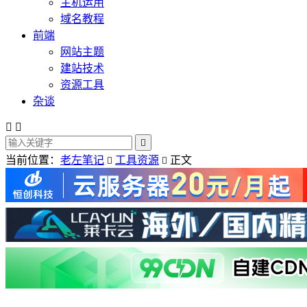
主机运用
域名教程
前端
网站主题
建站技术
资源工具
杂谈



当前位置：
老左笔记
工具资源
正文

